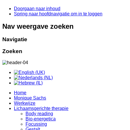
Doorgaan naar inhoud
Spring naar hoofdnavigatie om in te loggen
Nav weergave zoeken
Navigatie
Zoeken
Home
Monique Sachs
Werkwijze
Lichaamsgerichte therapie
Body reading
Bio-energetica
Focussing
Gestalt